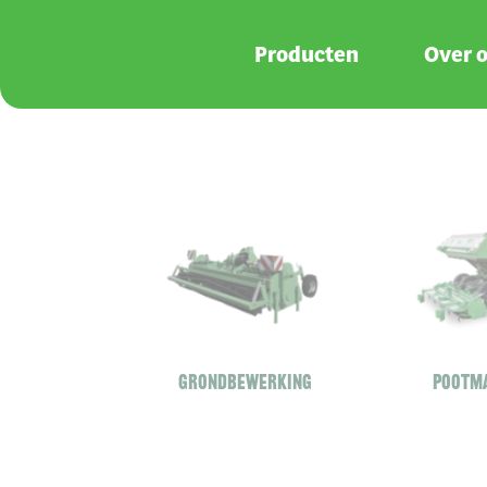
Overslaan en naar de inhoud gaan
Producten
Over 
Grondbewerking
Pootm