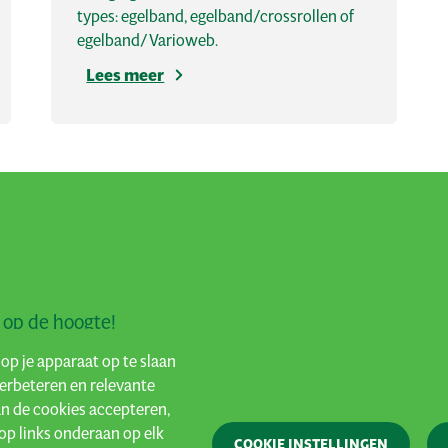
types: egelband, egelband/crossrollen of
egelband/Varioweb.
Lees meer
f op de hoogte!
op je apparaat op te slaan
verbeteren en relevante
an de cookies accepteren,
Privacy
Algemene voorwaarden
Cookies
op links onderaan op elk
COOKIE INSTELLINGEN