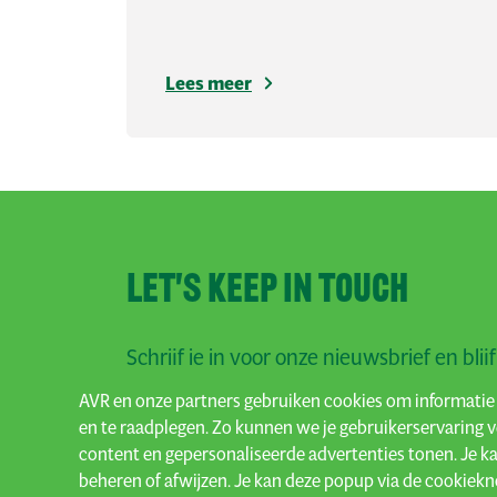
Lees meer
Let's keep in touch
Schrijf je in voor onze nieuwsbrief en blij
AVR en onze partners gebruiken cookies om informatie 
Inschrijven
en te raadplegen. Zo kunnen we je gebruikerservaring 
content en gepersonaliseerde advertenties tonen. Je k
beheren of afwijzen. Je kan deze popup via de cookiekn