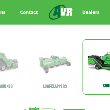
ons
Contact
Dealers
Roo
achines
Loofklappers
Rooier