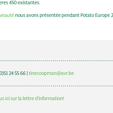
eres 450 existantes.
uveauté
nous avons présentée pendant Potato Europe 
--------------------------------------------------------
)51 24 55 66 |
tinecoopman@avr.be
--------------------------------------------------------
s ici sur la lettre d'information!